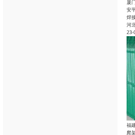
厦
安
焊
河
23-
福
爬