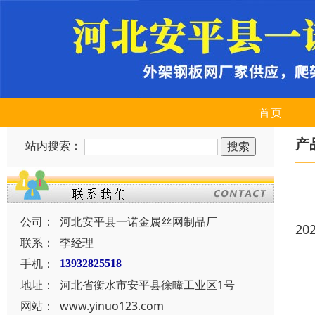
首页
产
站内搜索：
公司：
河北安平县一诺金属丝网制品厂
20
联系：
李经理
手机：
13932825518
地址：
河北省衡水市安平县徐疃工业区1号
网站：
www.yinuo123.com