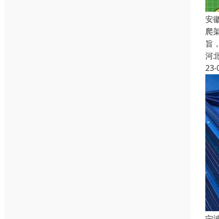
安
爬
旨
河
23-
宁