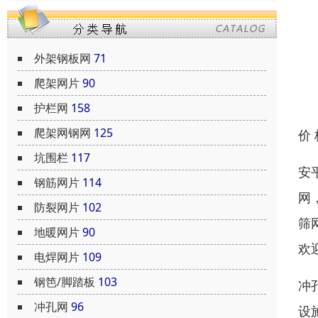
外架钢板网
71
爬架网片
90
护栏网
158
爬架网钢网
125
价
坑围栏
117
安
钢筋网片
114
网
防裂网片
102
筛
地暖网片
90
欢
电焊网片
109
钢笆/脚踏板
103
冲
冲孔网
96
设