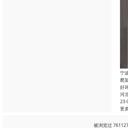
宁
爬
好
河
23-
更
被浏览过 7611