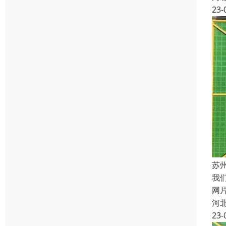
23-
苏
我
网
河
23-