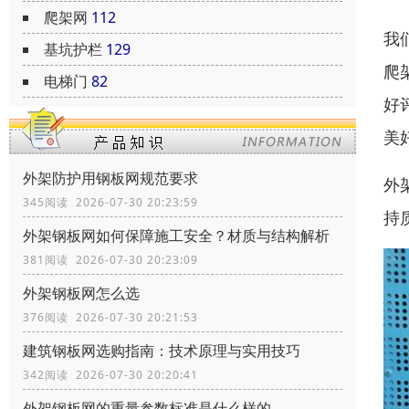
爬架网
112
我
基坑护栏
129
爬
电梯门
82
好
美
外架防护用钢板网规范要求
外
345阅读 2026-07-30 20:23:59
持
外架钢板网如何保障施工安全？材质与结构解析
381阅读 2026-07-30 20:23:09
外架钢板网怎么选
376阅读 2026-07-30 20:21:53
建筑钢板网选购指南：技术原理与实用技巧
342阅读 2026-07-30 20:20:41
外架钢板网的重量参数标准是什么样的