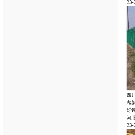
23-
四
爬
好
河
23-