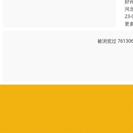
好
河
23-
更
被浏览过 7613