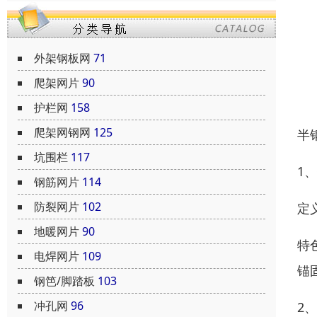
外架钢板网
71
爬架网片
90
护栏网
158
爬架网钢网
125
半
坑围栏
117
1
钢筋网片
114
防裂网片
102
定
地暖网片
90
特
电焊网片
109
锚
钢笆/脚踏板
103
冲孔网
96
2