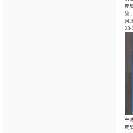
爬
旨
河
23-
宁
爬