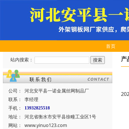
首页
产
站内搜索：
公司：
河北安平县一诺金属丝网制品厂
20
联系：
李经理
手机：
13932825518
地址：
河北省衡水市安平县徐疃工业区1号
网站：
www.yinuo123.com