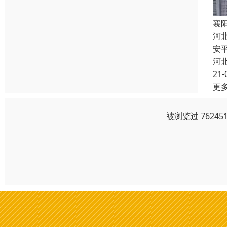
襄
河
安
河
21-
更
被浏览过 7624