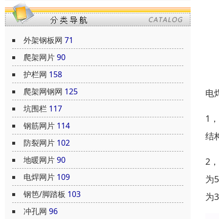
外架钢板网
71
爬架网片
90
护栏网
158
爬架网钢网
125
电
坑围栏
117
1
钢筋网片
114
结
防裂网片
102
地暖网片
90
2
电焊网片
109
为
钢笆/脚踏板
103
为
冲孔网
96