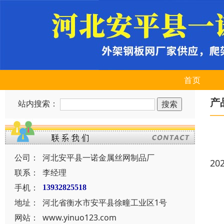
首页
产
站内搜索：
公司：
河北安平县一诺金属丝网制品厂
20
联系：
李经理
手机：
13932825518
地址：
河北省衡水市安平县徐疃工业区1号
网站：
www.yinuo123.com