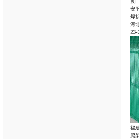
厦
安
焊
河
23-
福
爬