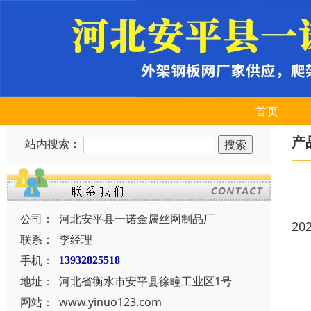
首页
产
站内搜索：
公司：
河北安平县一诺金属丝网制品厂
20
联系：
李经理
手机：
13932825518
地址：
河北省衡水市安平县徐疃工业区1号
网站：
www.yinuo123.com