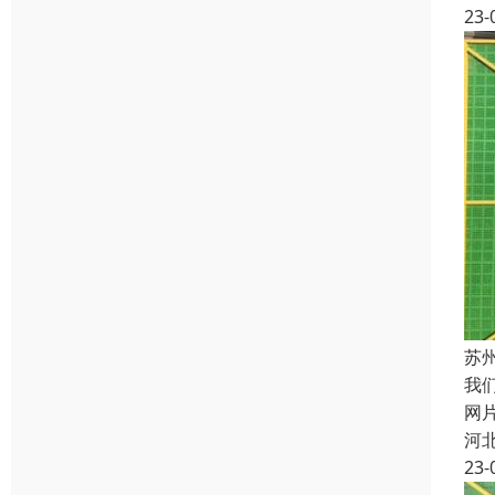
23-
苏
我
网
河
23-