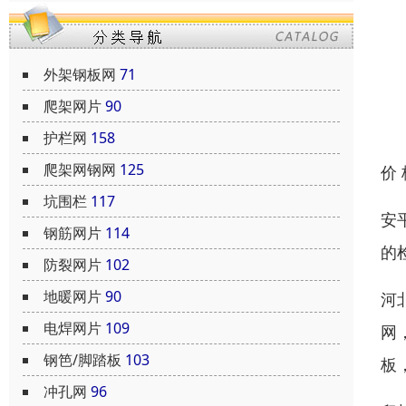
外架钢板网
71
爬架网片
90
护栏网
158
爬架网钢网
125
价
坑围栏
117
安
钢筋网片
114
的
防裂网片
102
地暖网片
90
河
电焊网片
109
网
钢笆/脚踏板
103
板
冲孔网
96