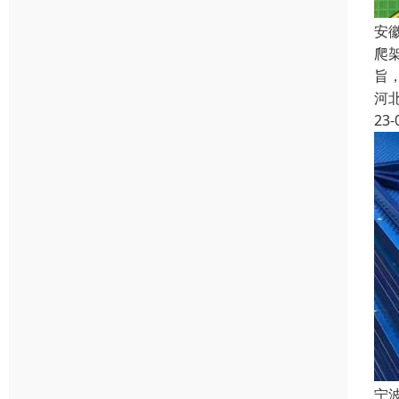
安
爬
旨
河
23-
宁