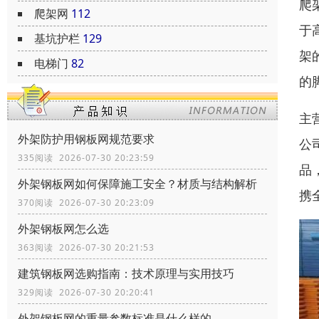
爬
爬架网
112
于
基坑护栏
129
架
电梯门
82
的
主
外架防护用钢板网规范要求
公
335阅读 2026-07-30 20:23:59
品
外架钢板网如何保障施工安全？材质与结构解析
携
370阅读 2026-07-30 20:23:09
外架钢板网怎么选
363阅读 2026-07-30 20:21:53
建筑钢板网选购指南：技术原理与实用技巧
329阅读 2026-07-30 20:20:41
外架钢板网的重量参数标准是什么样的