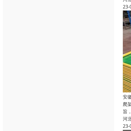
23-
安
爬
旨
河
23-