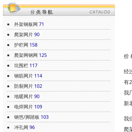
外架钢板网
71
爬架网片
90
护栏网
158
爬架网钢网
125
价
坑围栏
117
经
钢筋网片
114
有
防裂网片
102
我
地暖网片
90
新
电焊网片
109
钢笆/脚踏板
103
我
冲孔网
96
爬