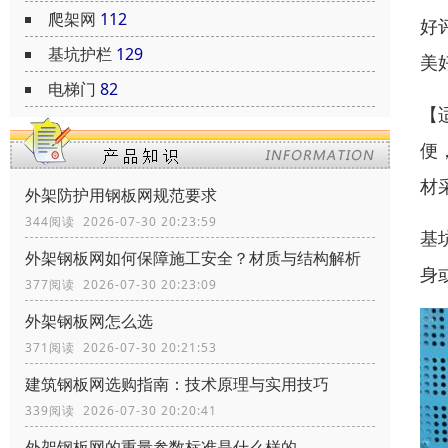
爬架网
112
好
基坑护栏
129
美
电梯门
82
【
便
材
外架防护用钢板网规范要求
344阅读 2026-07-30 20:23:59
基
外架钢板网如何保障施工安全？材质与结构解析
身
377阅读 2026-07-30 20:23:09
外架钢板网怎么选
371阅读 2026-07-30 20:21:53
建筑钢板网选购指南：技术原理与实用技巧
339阅读 2026-07-30 20:20:41
外架钢板网的重量参数标准是什么样的