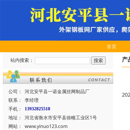
首页
产
站内搜索：
公司：
河北安平县一诺金属丝网制品厂
20
联系：
李经理
手机：
13932825518
地址：
河北省衡水市安平县徐疃工业区1号
网站：
www.yinuo123.com