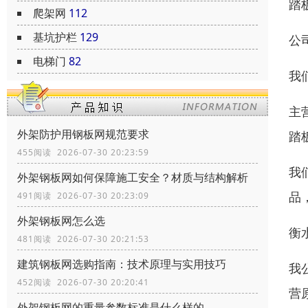
踏
爬架网
112
基坑护栏
129
公
电梯门
82
我
主
外架防护用钢板网规范要求
踏
455阅读 2026-07-30 20:23:59
我
外架钢板网如何保障施工安全？材质与结构解析
品
491阅读 2026-07-30 20:23:09
外架钢板网怎么选
衡
481阅读 2026-07-30 20:21:53
建筑钢板网选购指南：技术原理与实用技巧
我
452阅读 2026-07-30 20:20:41
营
外架钢板网的重量参数标准是什么样的