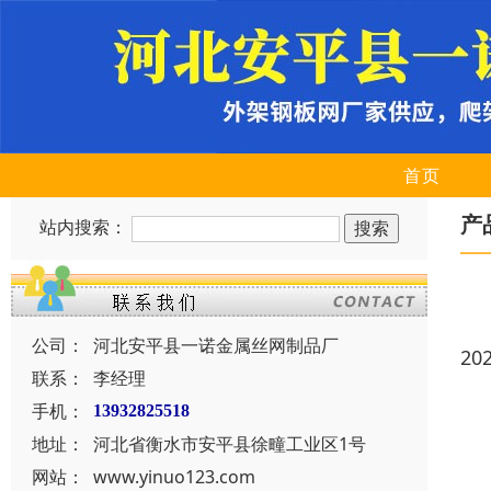
首页
产
站内搜索：
公司：
河北安平县一诺金属丝网制品厂
20
联系：
李经理
手机：
13932825518
地址：
河北省衡水市安平县徐疃工业区1号
网站：
www.yinuo123.com