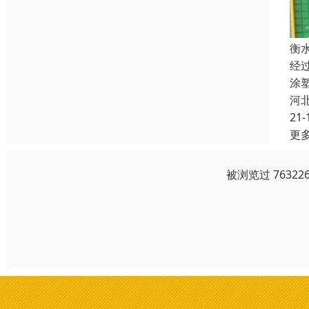
衡
经
涂
河
21-
更
被浏览过 7632