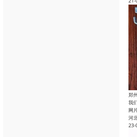
21-
郑
我
网
河
23-