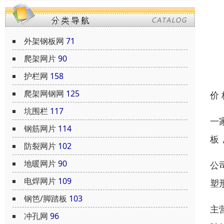
外架钢板网
71
爬架网片
90
护栏网
158
爬架网钢网
125
价
坑围栏
117
一
钢筋网片
114
板
防裂网片
102
地暖网片
90
公
电焊网片
109
塑
钢笆/脚踏板
103
主
冲孔网
96